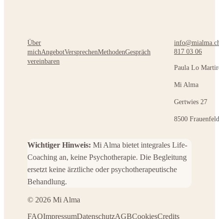
Über
info@mialma.c
817 03 06
mich
Angebot
Versprechen
Methoden
Gespräch
vereinbaren
Paula Lo Martir
Mi Alma
Gertwies 27
8500 Frauenfel
Wichtiger Hinweis:
Mi Alma bietet integrales Life-
Coaching an, keine Psychotherapie. Die Begleitung
ersetzt keine ärztliche oder psychotherapeutische
Behandlung.
© 2026 Mi Alma
FAQ
Impressum
Datenschutz
AGB
Cookies
Credits